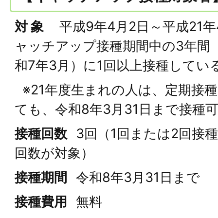
対 象
平成9年4月2日～平成21年
ャッチアップ接種期間中の3年間
和7年3月）に1回以上接種してい
※21年度生まれの人は、定期接
ても、令和8年3月31日まで接種
接種回数
3回（1回または2回接
回数が対象）
接種期間
令和8年3月31日まで
接種費用
無料