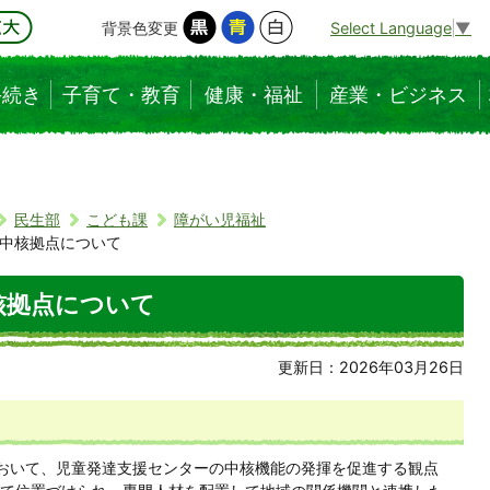
背景色変更
Select Language
▼
手続き
子育て・教育
健康・福祉
産業・ビジネス
民生部
こども課
障がい児福祉
中核拠点について
核拠点について
更新日：2026年03月26日
おいて、児童発達支援センターの中核機能の発揮を促進する観点