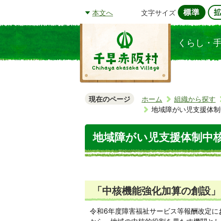
文字サイズ
本文へ
くらし・
現在のページ
ホーム
組織から探す
地域障がい児支援体制
地域障がい児支援体制中
「中核機能強化加算の創設」
令和6年度障害福祉サービス等報酬改定に