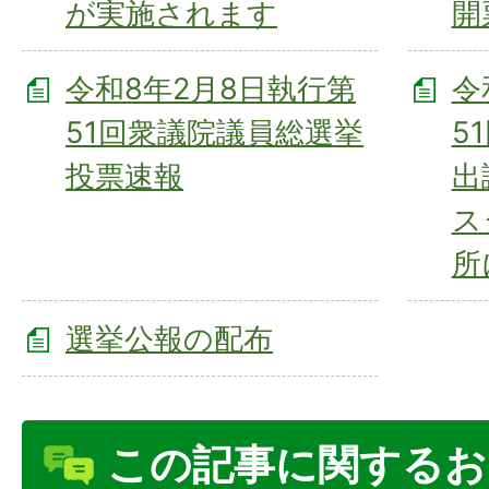
が実施されます
開
令和8年2月8日執行第
令
51回衆議院議員総選挙
5
投票速報
出
ス
所
選挙公報の配布
この記事に関するお