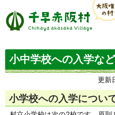
小中学校への入学な
更新日
小学校への入学につい
村立小学校は次の2校です。原則