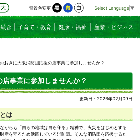
背景色変更
Select Language
▼
手続き
子育て・教育
健康・福祉
産業・ビジネス
おおきに大阪消防団応援の店事業に参加しませんか？
の店事業に参加しませんか？
更新日：2026年02月09日
とは
ちながらも「自らの地域は自ら守る」精神で、火災をはじめとする
財産を守るため活躍している消防団。そんな消防団を応援するた