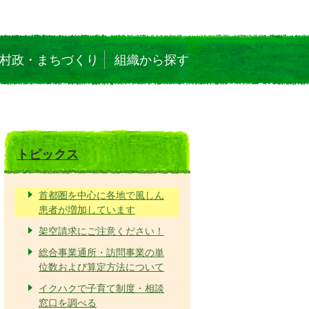
村政・まちづくり
組織から探す
トピックス
首都圏を中心に各地で風しん
患者が増加しています
架空請求にご注意ください！
総合事業通所・訪問事業の単
位数および算定方法について
イクハクで子育て制度・相談
窓口を調べる