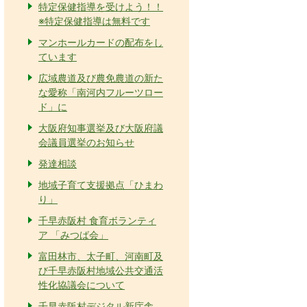
特定保健指導を受けよう！！
※特定保健指導は無料です
マンホールカードの配布をし
ています
広域農道及び農免農道の新た
な愛称「南河内フルーツロー
ド」に
大阪府知事選挙及び大阪府議
会議員選挙のお知らせ
発達相談
地域子育て支援拠点「ひまわ
り」
千早赤阪村 食育ボランティ
ア 「みつば会」
富田林市、太子町、河南町及
び千早赤阪村地域公共交通活
性化協議会について
千早赤阪村デジタル新庁舎