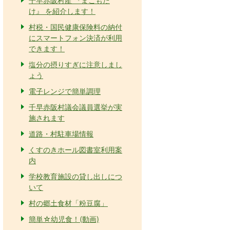
千早赤阪村産 『まこもた
け』 を紹介します！
村税・国民健康保険料の納付
にスマートフォン決済が利用
できます！
塩分の摂りすぎに注意しまし
ょう
電子レンジで簡単調理
千早赤阪村議会議員選挙が実
施されます
道路・村駐車場情報
くすのきホール図書室利用案
内
学校教育施設の貸し出しにつ
いて
村の郷土食材「粉豆腐」
簡単☆幼児食！(動画)