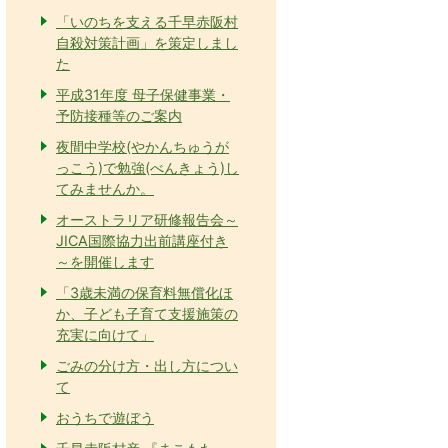
「いのちを支える千早赤阪村
自殺対策計画」を策定しまし
た
平成31年度 母子保健事業・
予防接種等のご案内
夜間中学校(やかんちゅうが
っこう)で勉強(べんきょう)し
てみませんか。
オーストラリア研修報告会～
JICA国際協力出前講座付き
～を開催します
「3歳未満の保育料無償化ほ
か、子ども子育て支援施策の
充実に向けて」
ごみの分け方・出し方につい
て
おうちで遊ぼう