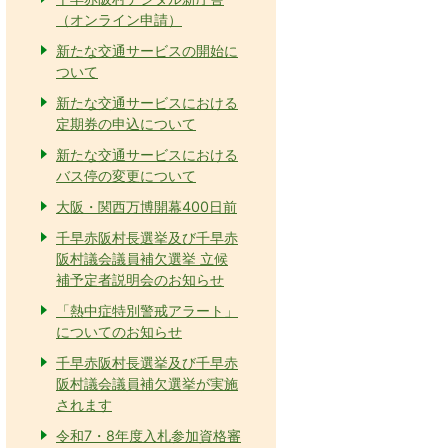
（オンライン申請）
新たな交通サービスの開始に
ついて
新たな交通サービスにおける
定期券の申込について
新たな交通サービスにおける
バス停の変更について
大阪・関西万博開幕400日前
千早赤阪村長選挙及び千早赤
阪村議会議員補欠選挙 立候
補予定者説明会のお知らせ
「熱中症特別警戒アラート」
についてのお知らせ
千早赤阪村長選挙及び千早赤
阪村議会議員補欠選挙が実施
されます
令和7・8年度入札参加資格審