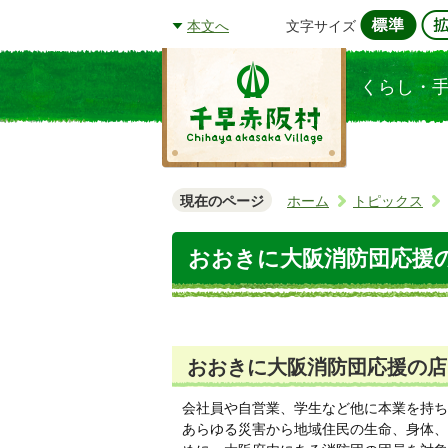
文字サイズ
本文へ
くらし・
現在のページ
ホーム
トピックス
おおきに大阪消防団応援
おおきに大阪消防団応援の店
会社員や自営業、学生など​他に本業を持
あらゆる災害から地域住民の生命、身体、