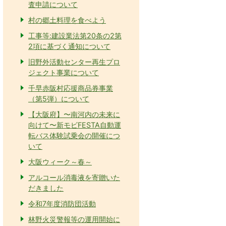
査申請について
村の郷土料理を食べよう
工事等:建設業法第20条の2第
2項に基づく通知について
旧野外活動センター再生プロ
ジェクト事業について
千早赤阪村応援商品券事業
（第5弾）について
【大阪府】〜南河内の未来に
向けて〜新モビFESTA自動運
転バス体験試乗会の開催につ
いて
大阪ウィーク～春～
アルコール消毒液を寄贈いた
だきました
令和7年度消防団活動
林野火災警報等の運用開始に