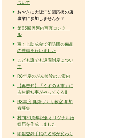
ついて
おおきに大阪消防団応援の店
事業に参加しませんか？
第65回奥河内写真コンクー
ル
宝くじ助成金で消防団の備品
の整備を行いました
こども誰でも通園制度につい
て
R8年度のがん検診のご案内
【再告知】「くすのき市」に
吉村府知事がやってくる!!
R8年度 健康づくり教室 参加
者募集
村制70周年記念オリジナル婚
姻届を作成しました
印鑑登録手帳の名称が変わり