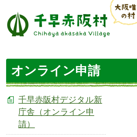
オンライン申請
千早赤阪村デジタル新
庁舎（オンライン申
請）