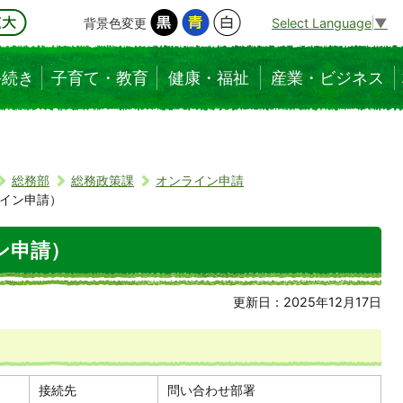
背景色変更
Select Language
▼
手続き
子育て・教育
健康・福祉
産業・ビジネス
総務部
総務政策課
オンライン申請
イン申請）
ン申請）
更新日：2025年12月17日
接続先
問い合わせ部署