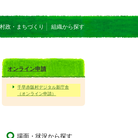
村政・まちづくり
組織から探す
オンライン申請
千早赤阪村デジタル新庁舎
（オンライン申請）
場面・状況から探す