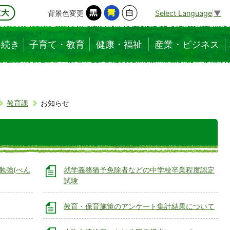
背景色変更
Select Language
▼
手続き
子育て・教育
健康・福祉
産業・ビジネス
教育課
お知らせ
勉強(べん
就学義務猶予免除者などの中学校卒業程度認定
試験
教育・保育施策のアンケート集計結果について