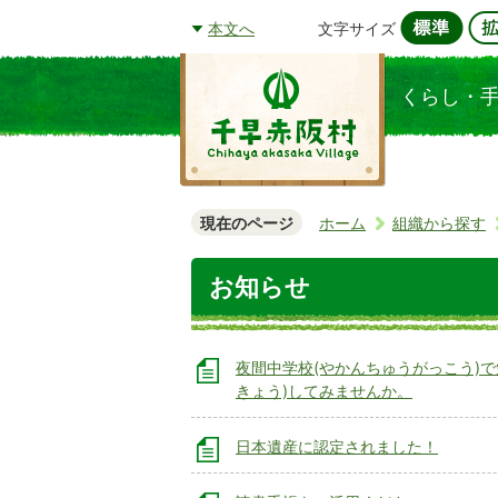
文字サイズ
本文へ
くらし・
現在のページ
ホーム
組織から探す
お知らせ
夜間中学校(やかんちゅうがっこう)で
きょう)してみませんか。
日本遺産に認定されました！